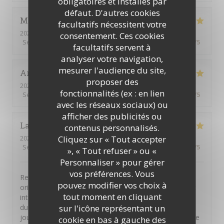
obligatoires et installés par
défaut. D'autres cookies
Margaux
R
facultatifs nécessitent votre
2026-07-19
- 12:45 - Couverts 2
consentement. Ces cookies
Service
:
4
/5
Ambiance
:
4
/5
Cuisine
:
5
/5
Qualité / Prix
:
3
/5
facultatifs servent à
analyser votre navigation,
mesurer l'audience du site,
Arnaud
F
proposer des
2026-07-17
- 19:30 - Couverts 2
fonctionnalités (ex : en lien
Service
:
5
/5
Ambiance
:
5
/5
Cuisine
:
5
/5
Qualité / Prix
:
5
/5
avec les réseaux sociaux) ou
afficher des publicités ou
Laurent
M
contenus personnalisés.
Cliquez sur « Tout accepter
2026-07-15
- 13:30 - Couverts 2
Service
:
5
/5
Ambiance
:
5
/5
Cuisine
:
5
/5
Qualité / Prix
:
5
/5
», « Tout refuser » ou «
Personnaliser » pour gérer
vos préférences. Vous
Restaurant et cartes qui valent le détour. Des plats
pouvez modifier vos choix à
originaux aux classiques (comme les moules), tout est
tout moment en cliquant
intéressant et bien cuisiné. Seul bémol, nous avons eu
sur l'icône représentant un
du mal à comprendre toute l'offre, entre les plats du
jour, les ardoises et le menu : une aide est la bienvenue
cookie en bas à gauche des