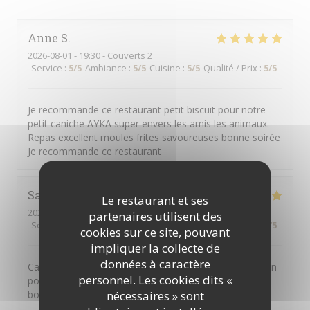
Anne
S
2026-08-01
- 19:30 - Couverts 2
Service
:
5
/5
Ambiance
:
5
/5
Cuisine
:
5
/5
Qualité / Prix
:
5
/5
Je recommande ce restaurant petit biscuit pour notre
petit caniche AYKA super envers les amis les animaux.
Repas excellent moules frites savoureuses bonne soirée
Je recommande ce restaurant
Sarah
G
Le restaurant et ses
2026-07-26
- 19:00 - Couverts 3
partenaires utilisent des
Service
:
4
/5
Ambiance
:
4
/5
Cuisine
:
5
/5
Qualité / Prix
:
5
/5
cookies sur ce site, pouvant
impliquer la collecte de
données à caractère
Cadre agréable et très bonne cuisine. Délicate attention
personnel. Les cookies dits «
pour notre petite poilue 🐶 nous avons passé un très
nécessaires » sont
bon moment en famille 🤩🌸