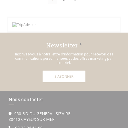
Newsletter
*
Inscrivez-vous à notre lettre d'information pour recevoir des
communications personnalisées et des offres marketing par
courriel.
S'ABONNER
Nous contacter
950 BD DU GENERAL SIZAIRE
((ouvre une nouvelle fenêtre))
80410 CAYEUX SUR MER
03 22 26 61 09