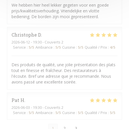
We hebben hier heel lekker gegeten voor een goede
prijs/kwaliteitsverhouding. Vriendelijke en vlotte
bediening. De borden zijn mooi gepresenteerd.
Christophe
D
2026-06-12
- 19:30 - Couverts 2
Service
:
5
/5
Ambiance
:
5
/5
Cuisine
:
5
/5
Qualité / Prix
:
4
/5
Des produits de qualité, une jolie présentation des plats
tout en finesse et fraîcheur. Des restaurateurs à
l'écoute. Bref une adresse que je recommande. Nous
avons passé une excellente soirée.
Pat
H
2026-06-03
- 19:30 - Couverts 2
Service
:
5
/5
Ambiance
:
5
/5
Cuisine
:
5
/5
Qualité / Prix
:
5
/5
1
2
3