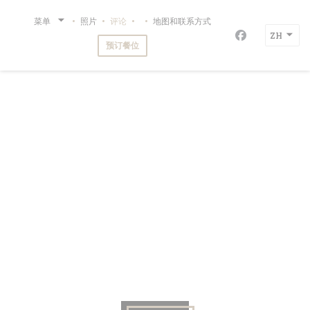
Cookie管理面板
菜单
照片
评论
地图和联系方式
((在新窗口中打开))
restaurant de la mer BA-QUA-NA
ZH
Facebook 
预订餐位