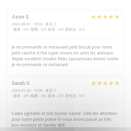
Anne
S
2026-08-01
- 19:30 - 来宾 2
服务
:
5
/5
氛围
:
5
/5
菜单
:
5
/5
质价比
:
5
/5
Je recommande ce restaurant petit biscuit pour notre
petit caniche AYKA super envers les amis les animaux.
Repas excellent moules frites savoureuses bonne soirée
Je recommande ce restaurant
Sarah
G
2026-07-26
- 19:00 - 来宾 3
服务
:
4
/5
氛围
:
4
/5
菜单
:
5
/5
质价比
:
5
/5
Cadre agréable et très bonne cuisine. Délicate attention
pour notre petite poilue 🐶 nous avons passé un très
bon moment en famille 🤩🌸