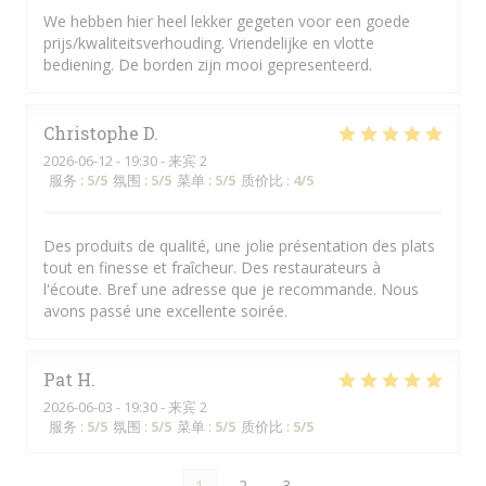
We hebben hier heel lekker gegeten voor een goede
prijs/kwaliteitsverhouding. Vriendelijke en vlotte
bediening. De borden zijn mooi gepresenteerd.
Christophe
D
2026-06-12
- 19:30 - 来宾 2
服务
:
5
/5
氛围
:
5
/5
菜单
:
5
/5
质价比
:
4
/5
Des produits de qualité, une jolie présentation des plats
tout en finesse et fraîcheur. Des restaurateurs à
l'écoute. Bref une adresse que je recommande. Nous
avons passé une excellente soirée.
Pat
H
2026-06-03
- 19:30 - 来宾 2
服务
:
5
/5
氛围
:
5
/5
菜单
:
5
/5
质价比
:
5
/5
1
2
3