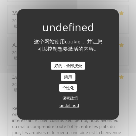
Margaux
R
2026-07-19
- 12:45 - 来宾 2
服务
:
4
/5
氛围
:
4
/5
菜单
:
5
/5
质价比
:
3
/5
这个网站使用cookie， 并让您
Arnaud
F
可以控制想要激活的内容。
2026-07-17
- 19:30 - 来宾 2
服务
:
5
/5
氛围
:
5
/5
菜单
:
5
/5
质价比
:
5
/5
好的，全部接受
Laurent
M
禁用
2026-07-15
- 13:30 - 来宾 2
个性化
服务
:
5
/5
氛围
:
5
/5
菜单
:
5
/5
质价比
:
5
/5
保密政策
undefined
Restaurant et cartes qui valent le détour. Des plats
originaux aux classiques (comme les moules), tout est
intéressant et bien cuisiné. Seul bémol, nous avons eu
du mal à comprendre toute l'offre, entre les plats du
jour, les ardoises et le menu : une aide est la bienvenue