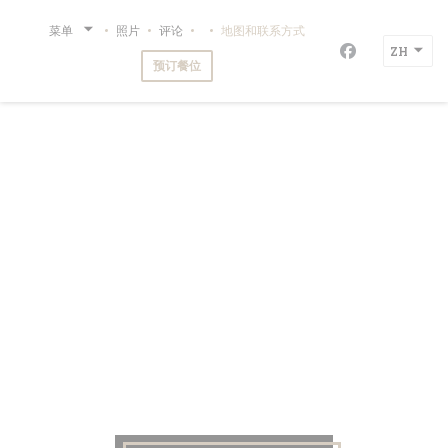
Cookie管理面板
菜单
照片
评论
地图和联系方式
((在新窗口中打开))
restaurant de la mer BA-QUA-NA
ZH
Facebook 
预订餐位