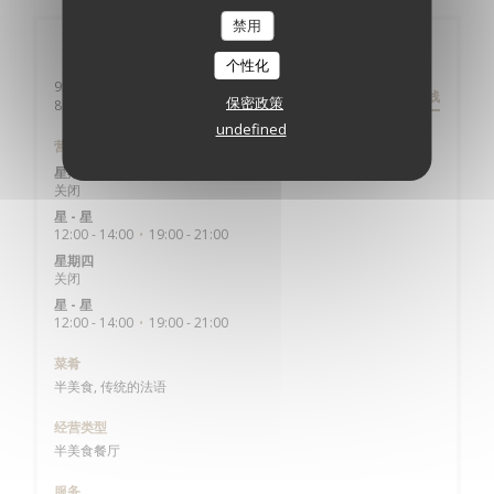
禁用
一般信息
个性化
950 BD DU GENERAL SIZAIRE
路线
保密政策
((在新窗口中打开))
80410 CAYEUX SUR MER
undefined
营业时间
星期一
关闭
星
-
星
12:00 - 14:00
19:00 - 21:00
•
星期四
关闭
星
-
星
12:00 - 14:00
19:00 - 21:00
•
菜肴
半美食, 传统的法语
经营类型
半美食餐厅
服务