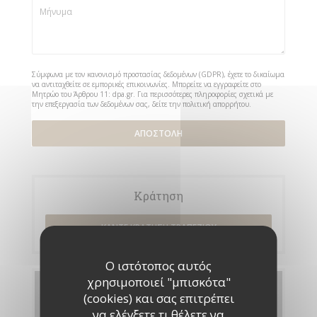
Σύμφωνα με τον κανονισμό προστασίας δεδομένων (GDPR), έχετε το δικαίωμα
να αντιταχθείτε σε εμπορικές επικοινωνίες. Μπορείτε να εγγραφείτε στο
Μητρώο του Άρθρου 11:
dpa.gr
. Για περισσότερες πληροφορίες σχετικά με
την επεξεργασία των δεδομένων σας, δείτε την
πολιτική απορρήτου
.
Κράτηση
ΚΆΝΤΕ ΚΡΆΤΗΣΗ ΤΡΑΠΕΖΙΟΎ
Ο ιστότοπος αυτός
χρησιμοποιεί "μπισκότα"
Μενού
(cookies) και σας επιτρέπει
να ελέγξετε τι θέλετε να