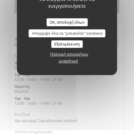
ΑΝΑΚΑΛΎΨΤΕ ΤΟ ΜΕΝΟΎ ΜΑΣ
ενεργοποιήσετε
OK, αποδοχή όλων
Γενικές πληροφορίες
Απόρριψε όλα τα "μπισκότα" (cookies)
950 BD DU GENERAL SIZAIRE
ΟΔΗΓΊΕΣ
Εξατομίκευση
((ανοίγει σε νέο παράθυρο))
80410 CAYEUX SUR MER
Πολιτική απορρήτου
Ώρες λειτουργίας
undefined
Δευτέρα
Κλειστό
Τ�
-
Τ�
12:00 - 14:00
19:00 - 21:00
•
Πέμπτη
Κλειστό
Π�
-
Κ�
12:00 - 14:00
19:00 - 21:00
•
Κουζίνα
Ημι-γκουρμέ, Παραδοσιακά γαλλικά
Τύπος επιχείρησης