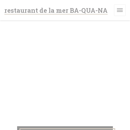
Πίνακας διαχείρισης "Μπισκότων" (Cookies)
restaurant de la mer BA-QUA-NA