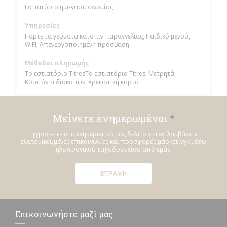
Εστιατόριο ημι-γαστρονομίας
Υπηρεσίες
Πάρτε τα γεύματα κατόπιν παραγγελίας, Παιδικό μενού,
WIFI, Απενεργοποιημένη πρόσβαση
Μέθοδοι πληρωμής
Το εστιατόριο TitresΤο εστιατόριο Titres, Μετρητά,
Κουπόνια διακοπών, Χρεωστική κάρτα
Μείνετε ενημερωμένοι
*
Εγγραφείτε στο ενημερωτικό μας δελτίο για να λαμβάνετε
εξατομικευμένες επικοινωνίες και προσφορές μάρκετινγκ μέσω
ηλεκτρονικού ταχυδρομείου από εμάς.
ΕΓΓΡΑΦΉ
Επικοινωνήστε μαζί μας