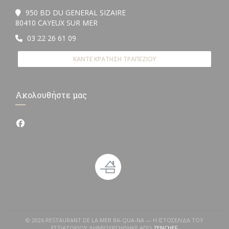
950 BD DU GENERAL SIZAIRE
((ανοίγει σε νέο παράθυρο))
80410 CAYEUX SUR MER
03 22 26 61 09
ΚΆΝΤΕ ΚΡΆΤΗΣΗ ΤΡΑΠΕΖΙΟΎ
Ακολουθήστε μας
Facebook ((ανοίγει σε νέο παράθυρο))
© 2026 RESTAURANT DE LA MER BA-QUA-NA — Η ΙΣΤΟΣΕΛΊΔΑ ΤΟΥ
((ΑΝΟΊΓΕΙ ΣΕ ΝΈΟ 
ΕΣΤΙΑΤΟΡΊΟΥ ΔΗΜΙΟΥΡΓΉΘΗΚΕ ΑΠΌ
ZENCHEF