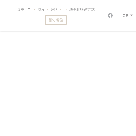
Cookie管理面板
菜单
照片
评论
地图和联系方式
((在新窗口中打开))
restaurant de la mer BA-QUA-NA
ZH
Facebook
预订餐位