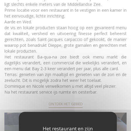
ligt slechts enkele meters van de Middellandse Zee.
Prime locatie voor een restaurant in te vestigen in een kamer in
het eenvoudige, lichte inrichting.
Aarde en Wed.
de vis en lokale producten staan ​​hoog op een gevarieerd menu
dat kwaliteit, versheid en uitvoering finesse perfect beheerst
gerechten, zoals Saint-Jacques carpaccio of gekookt, de manier
waarop pot benadrukt Dieppe, grote garnalen en gerechten met
lokale producten.
Het restaurant Ba-qua-na zee biedt ook menu markt die
dagelijks verandert, een commercial die wekelijks verandert, en
een menu dat Bay 2-3 keer verandert per jaar, plus alle card.
Terras: genieten van zijn maaltijd en genieten van de zon en de
zeelucht. Dit is mogelijk zodra het weer het toelaat.
Dominique en Nicole verwelkomen u met altijd veel plezier.
Na het restaurant service ijs ruimte en oesterbar.
ONTDEK HET GEBIED
Het restaurant en zijn