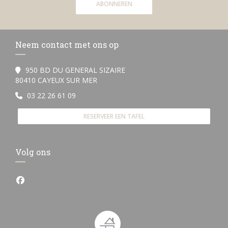
ABONNEREN
Neem contact met ons op
950 BD DU GENERAL SIZAIRE
((opent in een nieuw venster))
80410 CAYEUX SUR MER
03 22 26 61 09
RESERVEER EEN TAFEL
Volg ons
Facebook ((opent in een nieuw venster))