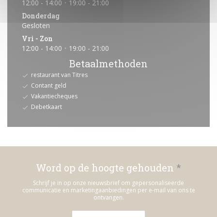
12:00 - 14:00
19:00 - 21:00
•
Donderdag
Gesloten
Vri
-
Zon
12:00 - 14:00
19:00 - 21:00
•
Betaalmethoden
restaurant van Titres
Contant geld
Vakantiecheques
Debetkaart
Word op de hoogte gehouden
*
Schrijf je in op onze nieuwsbrief om gepersonaliseerde
communicatie en marketingaanbiedingen per e-mail van ons te
ontvangen.