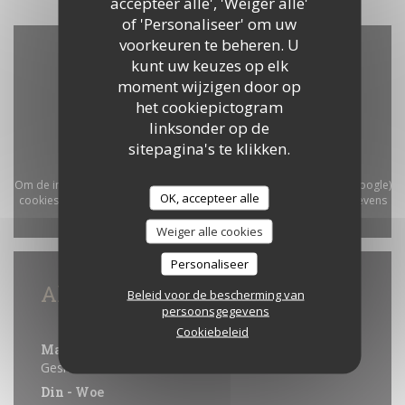
accepteer alle', 'Weiger alle'
of 'Personaliseer' om uw
voorkeuren te beheren. U
kunt uw keuzes op elk
moment wijzigen door op
het cookiepictogram
linksonder op de
sitepagina's te klikken.
Om de interactieve Waze-kaart weer te geven, moet u Waze Map (Google)
OK, accepteer alle
cookies accepteren. Deze cookies kunnen navigatie- en locatiegegevens
verzamelen.
Toestaan
Weiger alle cookies
Personaliseer
Algemene informatie
Beleid voor de bescherming van
persoonsgegevens
Openingstijden
Cookiebeleid
Maandag
Gesloten
Din
-
Woe