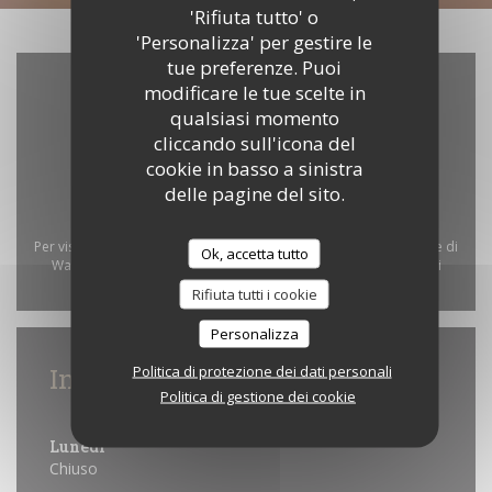
'Rifiuta tutto' o
'Personalizza' per gestire le
tue preferenze. Puoi
modificare le tue scelte in
qualsiasi momento
cliccando sull'icona del
cookie in basso a sinistra
delle pagine del sito.
Per visualizzare la mappa interattiva Waze, devi accettare i cookie di
Ok, accetta tutto
Waze Map (Google). Questi cookie possono raccogliere dati di
navigazione e localizzazione.
Consenti
Rifiuta tutti i cookie
Personalizza
Informazioni pratiche
Politica di protezione dei dati personali
Politica di gestione dei cookie
Orari
Lunedi
Chiuso