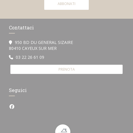
ABBONATI
Contattaci
950 BD DU GENERAL SIZAIRE
((apre una nuova finestra))
80410 CAYEUX SUR MER
03 22 26 61 09
PRENOTA
Seguici
Facebook ((apre una nuova finestra))