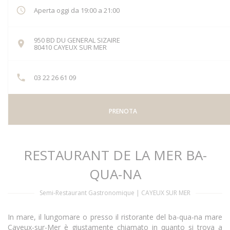
Aperta oggi da 19:00 a 21:00
950 BD DU GENERAL SIZAIRE
((apre una nuova finestra))
80410 CAYEUX SUR MER
03 22 26 61 09
PRENOTA
RESTAURANT DE LA MER BA-
QUA-NA
Semi-Restaurant Gastronomique
|
CAYEUX SUR MER
In mare, il lungomare o presso il ristorante del ba-qua-na mare
Cayeux-sur-Mer è giustamente chiamato in quanto si trova a