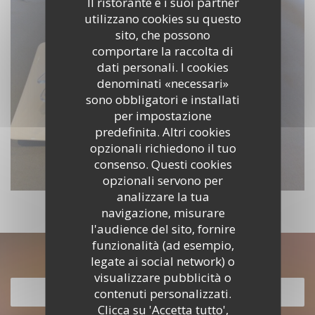
Il ristorante e i suoi partner
utilizzano cookies su questo
sito, che possono
comportare la raccolta di
dati personali. I cookies
denominati «necessari»
sono obbligatori e installati
per impostazione
predefinita. Altri cookies
opzionali richiedono il tuo
consenso. Questi cookies
opzionali servono per
analizzare la tua
navigazione, misurare
l'audience del sito, fornire
funzionalità (ad esempio,
Scopri la nostra carta
legate ai social network) o
visualizzare pubblicità o
contenuti personalizzati.
SCOPRI LA NOSTRA CARTA
Clicca su 'Accetta tutto',