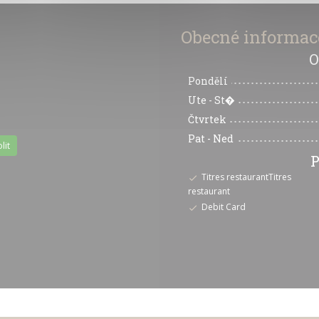
Obecné informac
O
Pondělí
Ute
-
St�
Čtvrtek
Pat
-
Ned
lit
P
Titres restaurantTitres
restaurant
Debit Card