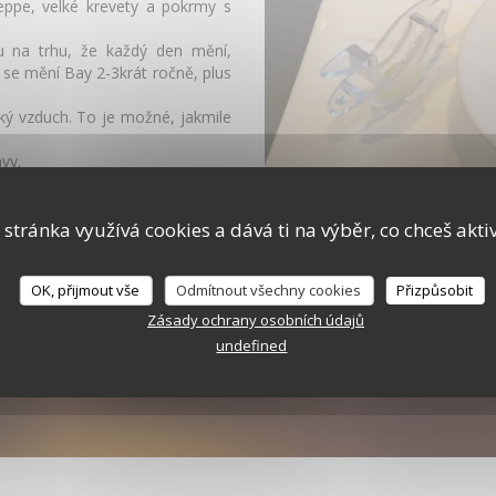
eppe, velké krevety a pokrmy s
u na trhu, že každý den mění,
 se mění Bay 2-3krát ročně, plus
ský vzduch. To je možné, jakmile
vy.
 Bar.
 stránka využívá cookies a dává ti na výběr, co chceš akti
OK, přijmout vše
Odmítnout všechny cookies
Přizpůsobit
Zásady ochrany osobních údajů
undefined