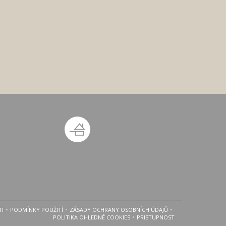
TI
PODMÍNKY POUŽITÍ
ZÁSADY OCHRANY OSOBNÍCH ÚDAJŮ
E V NOVÉM OKNĚ))
((OTEVŘE SE V NOVÉM OKNĚ))
((OTEVŘE SE V NOVÉM OKNĚ))
POLITIKA OHLEDNĚ COOKIES
PRISTUPNOST
((OTEVŘE SE V NOVÉM OKNĚ))
((OTEVŘE SE V NOVÉM OKN