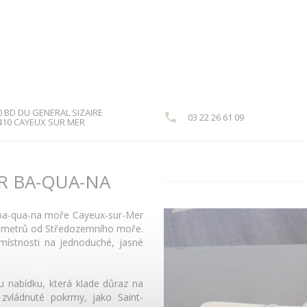
0 BD DU GENERAL SIZAIRE
03 22 26 61 09
((otevře se v novém okně))
410 CAYEUX SUR MER
R BA-QUA-NA
i ba-qua-na moře Cayeux-sur-Mer
r metrů od Středozemního moře.
 místnosti na jednoduché, jasné
u nabídku, která klade důraz na
e zvládnuté pokrmy, jako Saint-