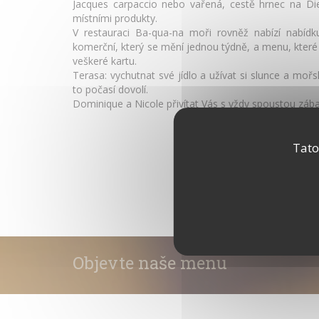
Jacques carpaccio nebo vařená, cestě hrnec na Di
místními produkty.
V restauraci Ba-qua-na moři rovněž nabízí nabídk
komerční, který se mění jednou týdně, a menu, které
veškeré kartu.
Terasa: vychutnat své jídlo a užívat si slunce a moř
to počasí dovolí.
Dominique a Nicole přivítat Vás s vždy spoustou zába
Po restauračním provozem na ledové plochy a Oyster
OBJEVTE TUTO OBLAST
Tato
Objevte naše menu