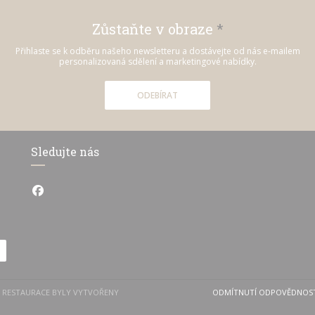
Zůstaňte v obraze
*
Přihlaste se k odběru našeho newsletteru a dostávejte od nás e-mailem
personalizovaná sdělení a marketingové nabídky.
ODEBÍRAT
Sledujte nás
Facebook ((otevře se v novém okně))
Y RESTAURACE BYLY VYTVOŘENY
ODMÍTNUTÍ ODPOVĚDNOS
((OTEVŘE S