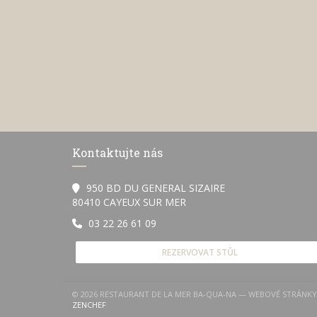
Kontaktujte nás
950 BD DU GENERAL SIZAIRE
((otevře se v novém okně))
80410 CAYEUX SUR MER
03 22 26 61 09
REZERVOVAT STŮL
© 2026 RESTAURANT DE LA MER BA-QUA-NA — WEBOVÉ STRÁNK
((OTEVŘE SE V NOVÉM OKNĚ))
ZENCHEF